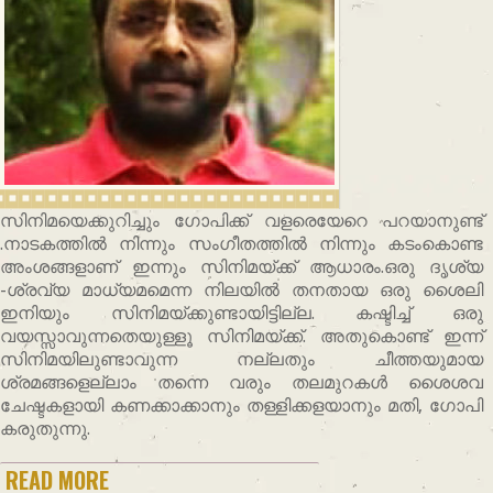
സിനിമയെക്കുറിച്ചും ഗോപിക്ക് വളരെയേറെ പറയാനുണ്ട്
.നാടകത്തിൽ നിന്നും സംഗീതത്തിൽ നിന്നും കടംകൊണ്ട
അംശങ്ങളാണ് ഇന്നും സിനിമയ്ക്ക് ആധാരം.ഒരു ദൃശ്യ
-ശ്രവ്യ മാധ്യമമെന്ന നിലയിൽ തനതായ ഒരു ശൈലി
ഇനിയും സിനിമയ്ക്കുണ്ടായിട്ടില്ല. കഷ്ടിച്ച് ഒരു
വയസ്സാവുന്നതെയുള്ളൂ സിനിമയ്ക്ക്. അതുകൊണ്ട് ഇന്ന്
സിനിമയിലുണ്ടാവുന്ന നല്ലതും ചീത്തയുമായ
ശ്രമങ്ങളെല്ലാം തന്നെ വരും തലമുറകൾ ശൈശവ
ചേഷ്ടകളായി കണക്കാക്കാനും തള്ളിക്കളയാനും മതി, ഗോപി
കരുതുന്നു.
READ MORE