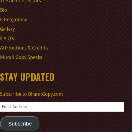
The Actor of Actors
Bio
Filmography
Gallery
F A Q’s
Attributions & Credits
Murali Gopy Speaks
STAY UPDATED
Subscribe to BharatGopy.com.
Email
Address
Subscribe