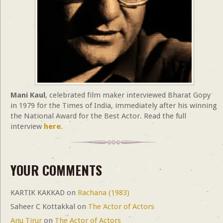
Mani Kaul
, celebrated film maker interviewed Bharat Gopy
in 1979 for the Times of India, immediately after his winning
the National Award for the Best Actor. Read the full
interview
here.
YOUR COMMENTS
KARTIK KAKKAD
on
Rachana (1983)
Saheer C Kottakkal
on
The Actor of Actors
Anu Tirur
on
The Actor of Actors