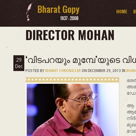
HOME
B
DIRECTOR MOHAN
‘വിടപറയും മുമ്പേ’യുടെ വി
29
Dec
POSTED BY
BHARAT CHRONICLER
ON
DECEMBER 29, 2013
IN
BHAR
ഭരത
അഭി
ഡോ
ആ 
ആല
നിര
മുഖ
വേണ