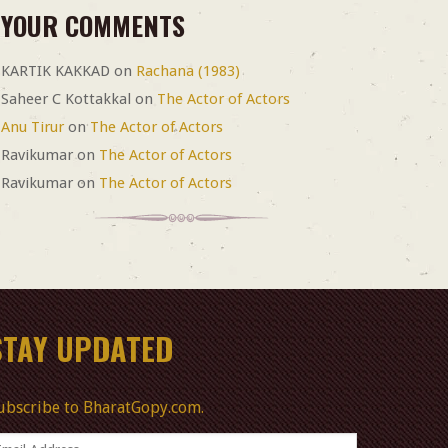
YOUR COMMENTS
KARTIK KAKKAD
on
Rachana (1983)
Saheer C Kottakkal
on
The Actor of Actors
Anu Tirur
on
The Actor of Actors
Ravikumar
on
The Actor of Actors
Ravikumar
on
The Actor of Actors
STAY UPDATED
ubscribe to BharatGopy.com.
mail