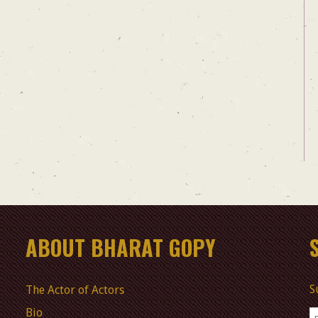
ABOUT BHARAT GOPY
S
The Actor of Actors
Bio
E